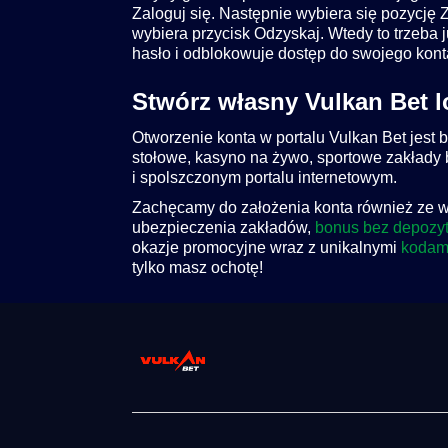
Zaloguj się. Następnie wybiera się pozycję 
wybiera przycisk Odzyskaj. Wtedy to trzeba j
hasło i odblokowuje dostęp do swojego kont
Stwórz własny Vulkan Bet l
Otworzenie konta w portalu Vulkan Bet jest 
stołowe, kasyno na żywo, sportowe zakłady 
i spolszczonym portalu internetowym.
Zachęcamy do założenia konta również ze w
ubezpieczenia zakładów,
bonus bez depozy
okazje promocyjne wraz z unikalnymi
kodam
tylko masz ochotę!