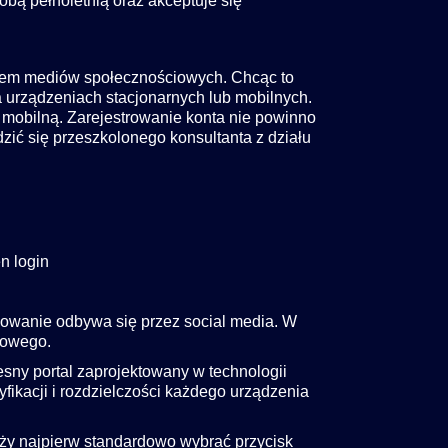
bą pełnoletnią oraz akceptuje się
ctwem mediów społecznościowych. Chcąc to
a urządzeniach stacjonarnych lub mobilnych.
ę mobilną. Zarejestrowanie konta nie powinno
zić się przeszkolonego konsultanta z działu
ogowanie odbywa się przez social media. W
iowego.
sny portal zaprojektowany w technologii
ikacji i rozdzielczości każdego urządzenia
eży najpierw standardowo wybrać przycisk