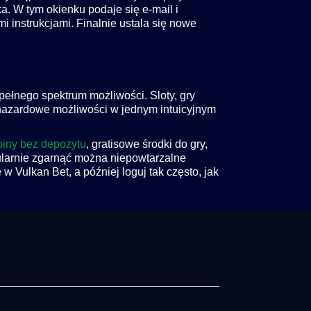
a. W tym okienku podaje się e-mail i
mi instrukcjami. Finalnie ustala się nowe
pełnego spektrum możliwości. Sloty, gry
 hazardowe możliwości w jednym intuicyjnym
iny bez depozytu
, gratisowe środki do gry,
gularnie zgarnąć można niepowtarzalne
ię w Vulkan Bet, a później loguj tak często, jak