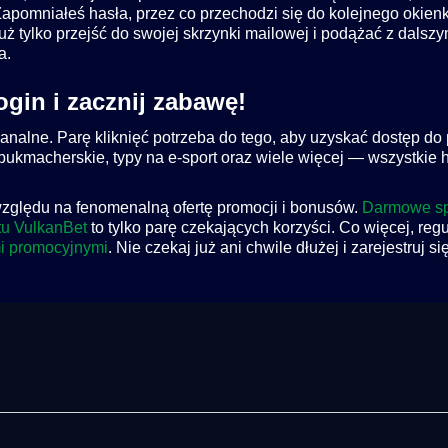
Zapomniałeś hasła, przez co przechodzi się do kolejnego okienk
uż tylko przejść do swojej skrzynki mailowej i podążać z dalszy
a.
ogin i zacznij zabawę!
banalne. Parę kliknięć potrzeba do tego, aby uzyskać dostęp do 
bukmacherskie, typy na e-sport oraz wiele więcej — wszystkie
zględu na fenomenalną ofertę promocji i bonusów.
Darmowe sp
tu VulkanBet
to tylko parę czekających korzyści. Co więcej, re
i promocyjnymi
. Nie czekaj już ani chwile dłużej i zarejestruj s