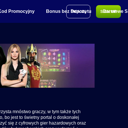
Kod Promocyjny
Bonus bez Depozytu
Darmowe S
SIGN IN
SIGN UP
rzysta mnóstwo graczy, w tym także tych
 bo jest to świetny portal o doskonałej
szyć się z cyfrowych gier hazardowych oraz