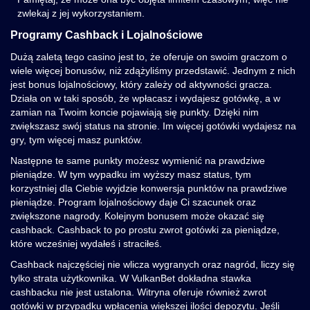
zwlekaj z jej wykorzystaniem.
Programy Cashback i Lojalnościowe
Dużą zaletą tego casino jest to, że oferuje on swoim graczom o
wiele więcej bonusów, niż zdążyliśmy przedstawić. Jednym z nich
jest bonus lojalnościowy, który zależy od aktywności gracza.
Działa on w taki sposób, że wpłacasz i wydajesz gotówkę, a w
zamian na Twoim koncie pojawiają się punkty. Dzięki nim
zwiększasz swój status na stronie. Im więcej gotówki wydajesz na
gry, tym więcej masz punktów.
Następne te same punkty możesz wymienić na prawdziwe
pieniądze. W tym wypadku im wyższy masz status, tym
korzystniej dla Ciebie wyjdzie konwersja punktów na prawdziwe
pieniądze. Program lojalnościowy daje Ci szacunek oraz
zwiększone nagrody. Kolejnym bonusem może okazać się
cashback. Cashback to po prostu zwrot gotówki za pieniądze,
które wcześniej wydałeś i straciłeś.
Cashback najczęściej nie wlicza wygranych oraz nagród, liczy się
tylko strata użytkownika. W VulkanBet dokładna stawka
cashbacku nie jest ustalona. Witryna oferuje również zwrot
gotówki w przypadku wpłacenia większej ilości depozytu. Jeśli