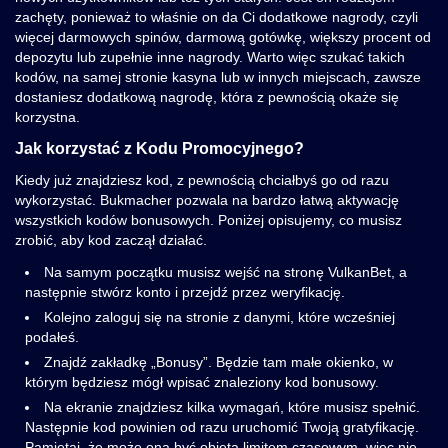
zachęty, ponieważ to właśnie on da Ci dodatkowe nagrody, czyli
więcej darmowych spinów, darmową gotówkę, większy procent od
depozytu lub zupełnie inne nagrody. Warto więc szukać takich
kodów, na samej stronie kasyna lub w innych miejscach, zawsze
dostaniesz dodatkową nagrodę, która z pewnością okaże się
korzystna.
Jak korzystać z Kodu Promocyjnego?
Kiedy już znajdziesz kod, z pewnością chciałbyś go od razu
wykorzystać. Bukmacher pozwala na bardzo łatwą aktywację
wszystkich kodów bonusowych. Poniżej opisujemy, co musisz
zrobić, aby kod zaczął działać.
Na samym początku musisz wejść na stronę VulkanBet, a
następnie stwórz konto i przejdź przez weryfikację.
Kolejno zaloguj się na stronie z danymi, które wcześniej
podałeś.
Znajdź zakładkę „Bonusy”. Będzie tam małe okienko, w
którym będziesz mógł wpisać znaleziony kod bonusowy.
Na ekranie znajdziesz kilka wymagań, które musisz spełnić.
Następnie kod powinien od razu uruchomić Twoją gratyfikację.
Pamiętaj, że może ona być objęta limitem czasowym, więc nie