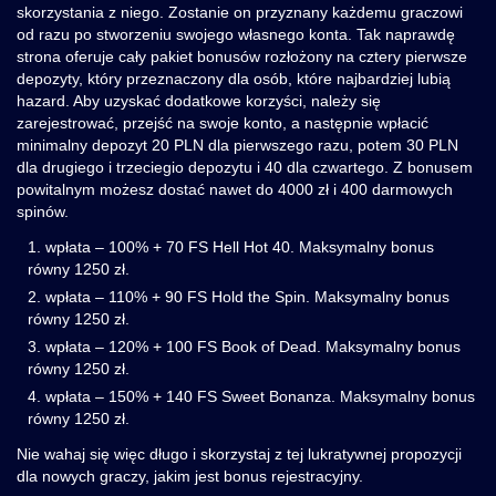
skorzystania z niego. Zostanie on przyznany każdemu graczowi
od razu po stworzeniu swojego własnego konta. Tak naprawdę
strona oferuje cały pakiet bonusów rozłożony na cztery pierwsze
depozyty, który przeznaczony dla osób, które najbardziej lubią
hazard. Aby uzyskać dodatkowe korzyści, należy się
zarejestrować, przejść na swoje konto, a następnie wpłacić
minimalny depozyt 20 PLN dla pierwszego razu, potem 30 PLN
dla drugiego i trzeciegio depozytu i 40 dla czwartego. Z bonusem
powitalnym możesz dostać nawet do 4000 zł i 400 darmowych
spinów.
wpłata – 100% + 70 FS Hell Hot 40. Maksymalny bonus
równy 1250 zł.
wpłata – 110% + 90 FS Hold the Spin. Maksymalny bonus
równy 1250 zł.
wpłata – 120% + 100 FS Book of Dead. Maksymalny bonus
równy 1250 zł.
wpłata – 150% + 140 FS Sweet Bonanza. Maksymalny bonus
równy 1250 zł.
Nie wahaj się więc długo i skorzystaj z tej lukratywnej propozycji
dla nowych graczy, jakim jest bonus rejestracyjny.