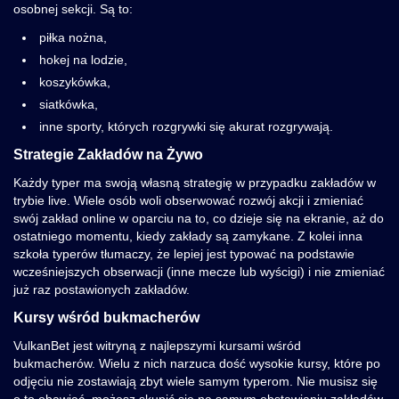
osobnej sekcji. Są to:
piłka nożna,
hokej na lodzie,
koszykówka,
siatkówka,
inne sporty, których rozgrywki się akurat rozgrywają.
Strategie Zakładów na Żywo
Każdy typer ma swoją własną strategię w przypadku zakładów w
trybie live. Wiele osób woli obserwować rozwój akcji i zmieniać
swój zakład online w oparciu na to, co dzieje się na ekranie, aż do
ostatniego momentu, kiedy zakłady są zamykane. Z kolei inna
szkoła typerów tłumaczy, że lepiej jest typować na podstawie
wcześniejszych obserwacji (inne mecze lub wyścigi) i nie zmieniać
już raz postawionych zakładów.
Kursy wśród bukmacherów
VulkanBet jest witryną z najlepszymi kursami wśród
bukmacherów. Wielu z nich narzuca dość wysokie kursy, które po
odjęciu nie zostawiają zbyt wiele samym typerom. Nie musisz się