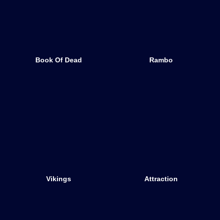
Book Of Dead
Rambo
Vikings
Attraction