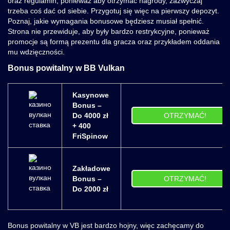
oraz regulamin, ponieważ aby otrzymać nagrody, zazwyczaj
trzeba coś dać od siebie. Przygotuj się więc na pierwszy depozyt.
Poznaj, jakie wymagania bonusowe będziesz musiał spełnić.
Strona nie przewiduje, aby były bardzo restrykcyjne, ponieważ
promocje są formą prezentu dla gracza oraz przykładem oddania
mu wdzięczności.
Bonus powitalny w BB Vulkan
Kasynowe
Bonus –
Do 4000 zł
OTRZYMAĆ!
+ 400
FriSpinow
Zakładowe
Bonus –
OTRZYMAĆ!
Do 2000 zł
Bonus powitalny w VB jest bardzo hojny, więc zachęcamy do