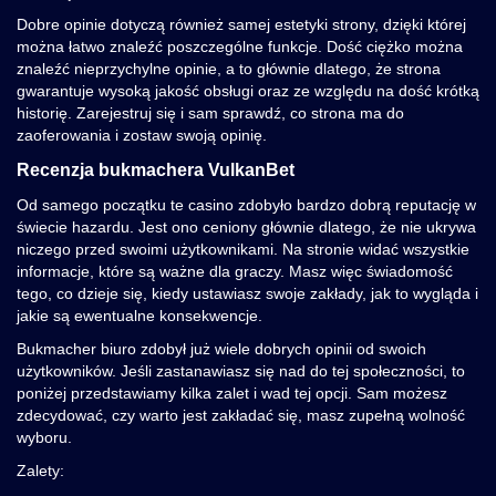
Dobre opinie dotyczą również samej estetyki strony, dzięki której
można łatwo znaleźć poszczególne funkcje. Dość ciężko można
znaleźć nieprzychylne opinie, a to głównie dlatego, że strona
gwarantuje wysoką jakość obsługi oraz ze względu na dość krótką
historię. Zarejestruj się i sam sprawdź, co strona ma do
zaoferowania i zostaw swoją opinię.
Recenzja bukmachera VulkanBet
Od samego początku te casino zdobyło bardzo dobrą reputację w
świecie hazardu. Jest ono ceniony głównie dlatego, że nie ukrywa
niczego przed swoimi użytkownikami. Na stronie widać wszystkie
informacje, które są ważne dla graczy. Masz więc świadomość
tego, co dzieje się, kiedy ustawiasz swoje zakłady, jak to wygląda i
jakie są ewentualne konsekwencje.
Bukmacher biuro zdobył już wiele dobrych opinii od swoich
użytkowników. Jeśli zastanawiasz się nad do tej społeczności, to
poniżej przedstawiamy kilka zalet i wad tej opcji. Sam możesz
zdecydować, czy warto jest zakładać się, masz zupełną wolność
wyboru.
Zalety: