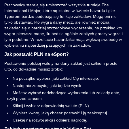
Pracownicy starają się umieszczać wszystkie turnieje The
International i Major, które są istotne w świecie hazardu i gier.
Typerom bardzo podobają się funkcje zakładów. Mogą oni nie
tylko obstawiać, kto wygra dany mecz, ale również można
zakładać się o bardziej szczegółowe wydarzenia, na przykład kto
wygra pierwszą mapę, ilu będzie ogólnie zabitych graczy w grze i
tym podobne. W rezultacie hazardziści mają większą swobodę w
wybieraniu najbardziej pasujących im zakładów.
Jak postawić PLN na eSport?
Postawienie polskiej waluty na dany zakład jest całkiem proste.
Oto, co dokładnie musisz zrobić:
Na początku wybierz, jaki zakład Cię interesuje.
Następnie zdecyduj, jaki będzie wynik.
Możesz wybrać nadchodzące wydarzenia lub zakłady ante,
czyli przed czasem.
Kliknij i wybierz odpowiednią walutę (PLN).
Wybierz kwotę, jaką chcesz postawić i ją zaakceptuj.
Czekaj na rozwój akcji i odbierz nagrodę.