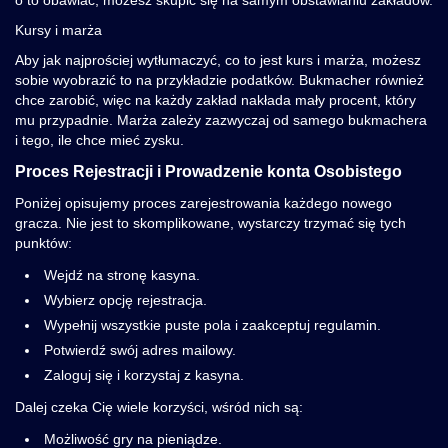
o to obawiać, możesz skupić się na samym obstawianiu zakładów.
Kursy i marża
Aby jak najprościej wytłumaczyć, co to jest kurs i marża, możesz
sobie wyobrazić to na przykładzie podatków. Bukmacher również
chce zarobić, więc na każdy zakład nakłada mały procent, który
mu przypadnie. Marża zależy zazwyczaj od samego bukmachera
i tego, ile chce mieć zysku.
Proces Rejestracji i Prowadzenie konta Osobistego
Poniżej opisujemy proces zarejestrowania każdego nowego
gracza. Nie jest to skomplikowane, wystarczy trzymać się tych
punktów:
Wejdź na stronę kasyna.
Wybierz opcję rejestracja.
Wypełnij wszystkie puste pola i zaakceptuj regulamin.
Potwierdź swój adres mailowy.
Zaloguj się i korzystaj z kasyna.
Dalej czeka Cię wiele korzyści, wśród nich są:
Możliwość gry na pieniądze.